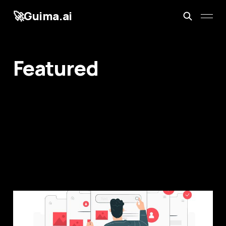
🚀Guima.ai
Featured
Estratégia de Ativação
Sep 26, 2021
7 min read
Members