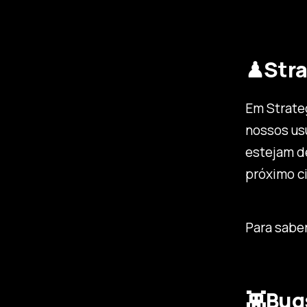
♟Stra
Em Strate
nossos usu
estejam de
próximo ci
Para saber
👾Bug