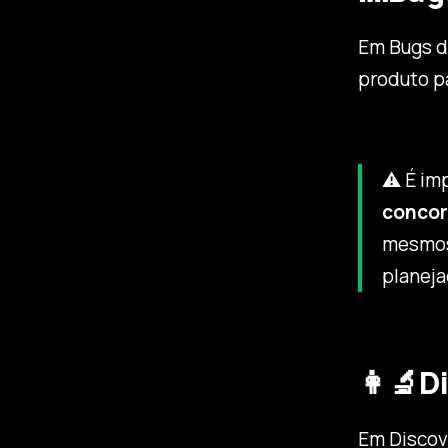
Em Bugs d
produto pa
⚠️ É i
concor
mesmos 
planeja
👩‍🔬D
Em Discove