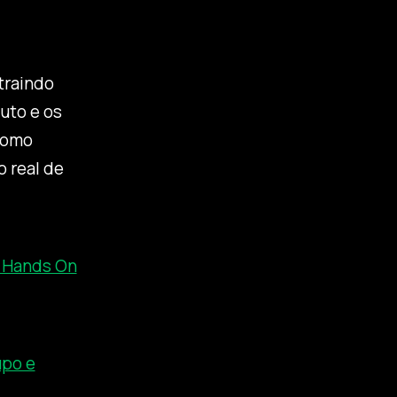
traindo
uto e os
como
 real de
 Hands On
upo e