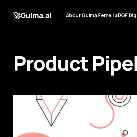
🚀Guima.ai
About Guima Ferreira
DGF Dig
Product Pipe