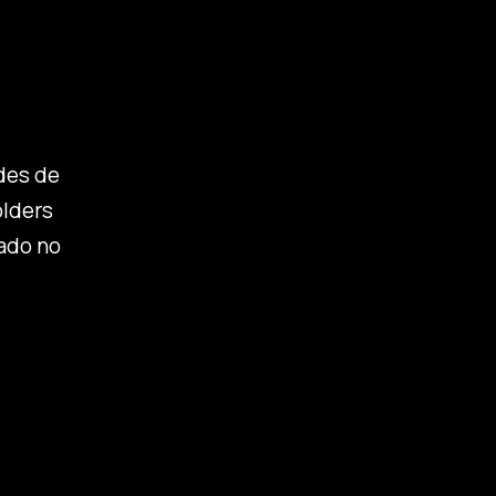
des de
olders
tado no