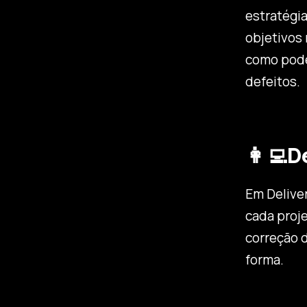
estratégi
objetivos 
como pode
defeitos.
👩‍💻D
Em Delive
cada proje
correção 
forma.