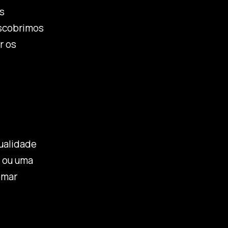
s
escobrimos
r os
ualidade
o ou uma
omar