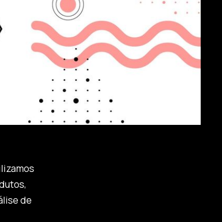
ilizamos
dutos,
lise de