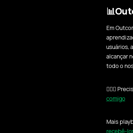
📊Ou
Em Outcom
aprendiza
usuários,
alcançar 
todo o nos
🙋🏻‍♂️ Pr
comigo
Mais playb
recebê-lo